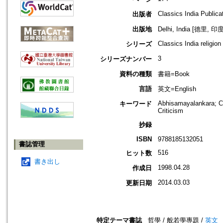
Classics India Publica
出版者
出版地
Delhi, India [德里, 印度
Classics India religio
シリーズ
3
シリーズナンバー
資料の種類
書籍=Book
言語
英文=English
Abhisamayalankara; Cri
キーワード
Criticism
抄録
ISBN
9788185132051
書誌管理
516
ヒット数
書き出し
1998.04.28
作成日
2014.03.03
更新日期
特定テーマ書誌
哲學 / 般若學專題 /
英文