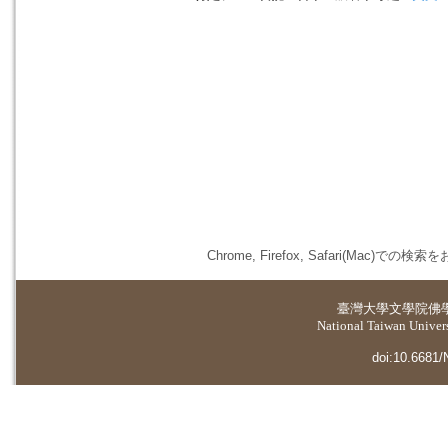
Chrome, Firefox, Safari(
臺灣大學
文學院佛
National Taiwan Universi
doi:10.6681