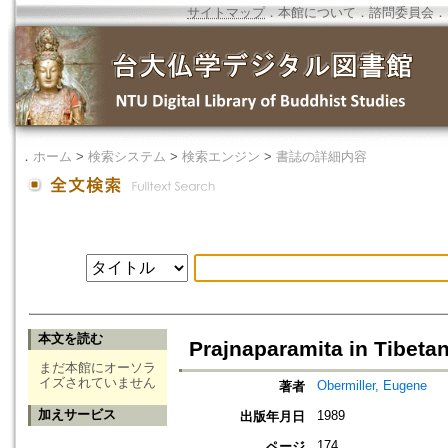
サイトマップ
．
本館について
．
諮問委員会
．
．
ホーム
>
検索システム
>
検索エンジン
>
書誌の詳細内容
本文を読む
Prajnaparamita in Tibeta
まだ本館にオーソラ
イズされていません
Obermiller, Eugene
著者
加えサービス
1989
出版年月日
174
ページ