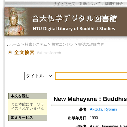
サイトマップ
．
本館について
．
諮問委員会
．
．
ホーム
>
検索システム
>
検索エンジン
>
書誌の詳細内容
本文を読む
New Mahayana：Buddhism 
まだ本館にオーソラ
イズされていません
Akizuki, Ryomin
著者
加えサービス
1990
出版年月日
Asian Humanities Pre
出版者