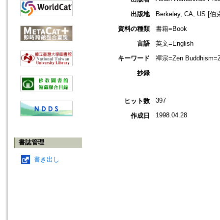
出版地
Berkeley, CA, US
資料の種類
書籍=Book
言語
英文=English
キーワード
禪宗=Zen Buddhism=Zaz
抄録
397
ヒット数
1998.04.28
作成日
書誌管理
書き出し