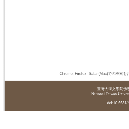
Chrome, Firefox, Safari(
臺灣大學
文學院佛
National Taiwan Universi
doi:10.6681