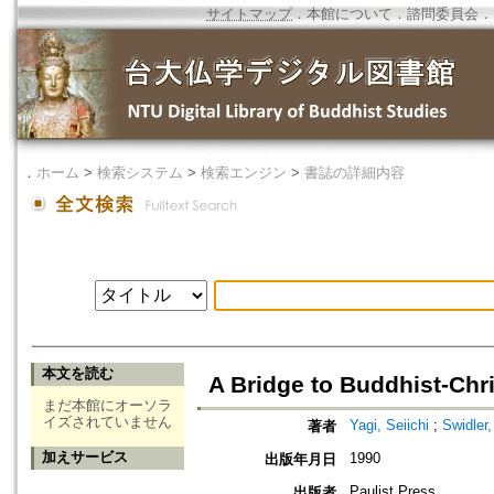
サイトマップ
．
本館について
．
諮問委員会
．
．
ホーム
>
検索システム
>
検索エンジン
>
書誌の詳細内容
本文を読む
A Bridge to Buddhist-Chr
まだ本館にオーソラ
イズされていません
Yagi, Seiichi
;
Swidler
著者
加えサービス
1990
出版年月日
Paulist Press
出版者