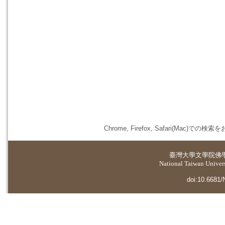
Chrome, Firefox, Safari(
臺灣大學
文學院佛
National Taiwan Universi
doi:10.6681