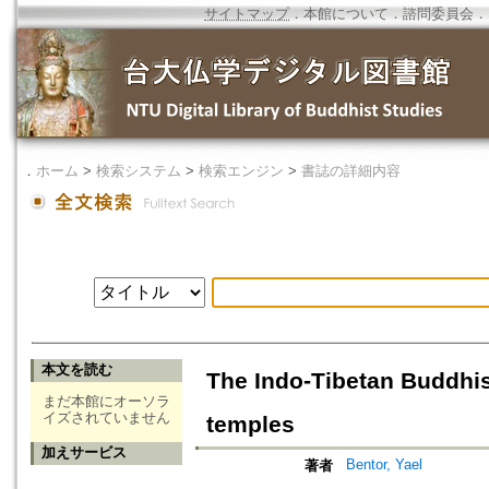
サイトマップ
．
本館について
．
諮問委員会
．
．
ホーム
>
検索システム
>
検索エンジン
>
書誌の詳細内容
本文を読む
The Indo-Tibetan Buddhist
まだ本館にオーソラ
イズされていません
temples
加えサービス
Bentor, Yael
著者