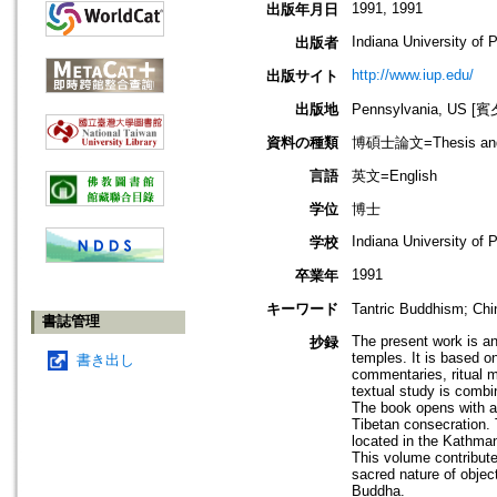
1991, 1991
出版年月日
Indiana University of 
出版者
http://www.iup.edu/
出版サイト
出版地
Pennsylvania, US
資料の種類
博碩士論文=Thesis and D
言語
英文=English
学位
博士
Indiana University of 
学校
1991
卒業年
キーワード
Tantric Buddhism; Chi
書誌管理
The present work is an
抄録
temples. It is based o
書き出し
commentaries, ritual m
textual study is combi
The book opens with a g
Tibetan consecration. 
located in the Kathman
This volume contributes
sacred nature of object
Buddha.