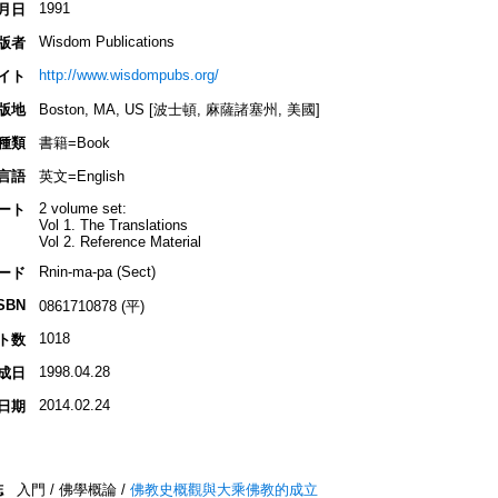
1991
月日
Wisdom Publications
版者
http://www.wisdompubs.org/
イト
版地
Boston, MA, US [波士頓, 麻薩諸塞州, 美國]
種類
書籍=Book
言語
英文=English
2 volume set:
ート
Vol 1. The Translations
Vol 2. Reference Material
Rnin-ma-pa (Sect)
ード
SBN
0861710878 (平)
1018
ト数
1998.04.28
成日
2014.02.24
日期
誌
入門 / 佛學概論 /
佛教史概觀與大乘佛教的成立