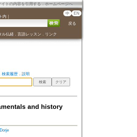
サイトの内容を引用する
．
ホームページへ
中
EN
ト内
｜
戻る
タル仏経
言語レッスン
リンク
．
．
．
検索履歴
．
説明
amentals and history
Dorje