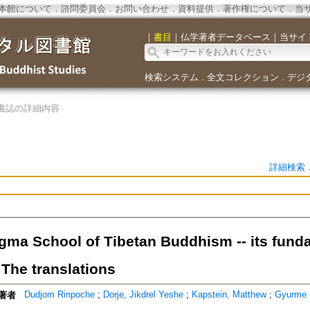
本館について
．
諮問委員会
．
お問い合わせ
．
資料提供
．
著作権について
．
当
｜
書目
｜
仏学著者データベース
｜
当サイ
検索システム
全文コレクション
デジ
．
．
書誌の詳細内容
詳細検索
gma School of Tibetan Buddhism -- its fund
- The translations
Dudjom Rinpoche
;
Dorje, Jikdrel Yeshe
;
Kapstein, Matthew
;
Gyurme 
著者