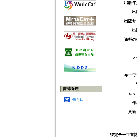
出版年
出
出版サ
出
資料の
ノ
キーワ
I
書誌管理
ヒッ
書き出し
作
更新
特定テーマ書