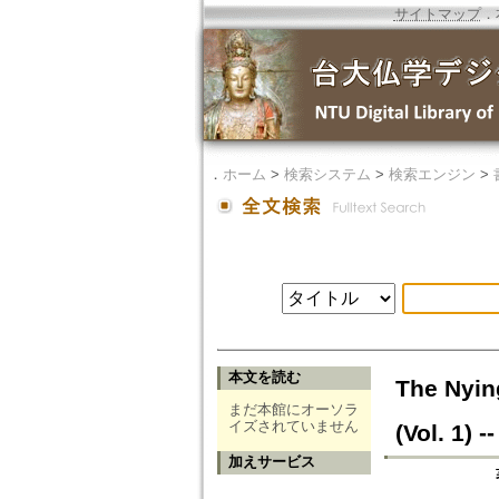
サイトマップ
．
．
ホーム
>
検索システム
>
検索エンジン
>
本文を読む
The Nyin
まだ本館にオーソラ
イズされていません
(Vol. 1) -
加えサービス