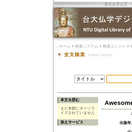
サイトマップ
．
．
ホーム
>
検索システム
>
検索エンジン
>
本文を読む
Awesome 
まだ本館にオーソラ
イズされていません
加えサービス
出版年
ペ