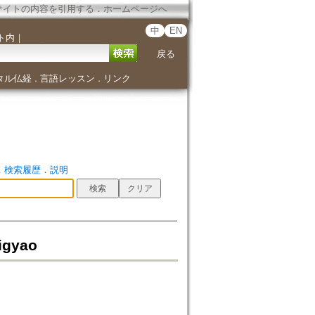
サイトの内容を引用する
．
ホームページへ
中
EN
ト内
｜
戻る
タル仏経
言語レッスン
リンク
．
．
．
検索履歴
．
説明
igyao