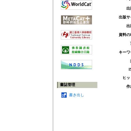
出
出版サ
出
資料の
キーワ
I
ヒッ
書誌管理
作
書き出し