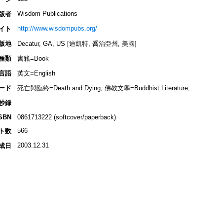
Wisdom Publications
版者
http://www.wisdompubs.org/
イト
版地
Decatur, GA, US [迪凱特, 喬治亞州, 美國]
種類
書籍=Book
言語
英文=English
ード
死亡與臨終=Death and Dying; 佛教文學=Buddhist Literature;
抄録
SBN
0861713222 (softcover/paperback)
566
ト数
2003.12.31
成日