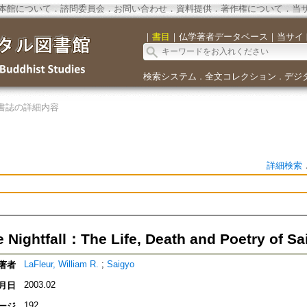
本館について
．
諮問委員会
．
お問い合わせ
．
資料提供
．
著作権について
．
当
｜
書目
｜
仏学著者データベース
｜
当サイ
検索システム
全文コレクション
デジ
．
．
書誌の詳細内容
詳細検索
Nightfall：The Life, Death and Poetry of Sa
LaFleur, William R.
;
Saigyo
著者
2003.02
月日
192
ージ