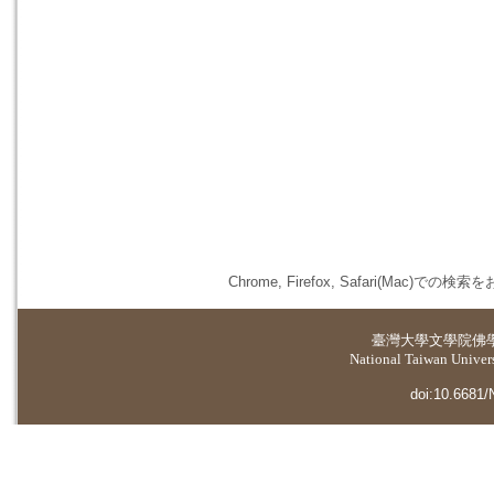
Chrome, Firefox, Safari(
臺灣大學
文學院佛
National Taiwan Universi
doi:10.6681