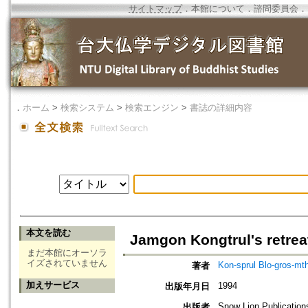
サイトマップ
．
本館について
．
諮問委員会
．
．
ホーム
>
検索システム
>
検索エンジン
>
書誌の詳細内容
本文を読む
Jamgon Kongtrul's retrea
まだ本館にオーソラ
イズされていません
Kon-sprul Blo-gros-mt
著者
加えサービス
1994
出版年月日
Snow Lion Publication
出版者