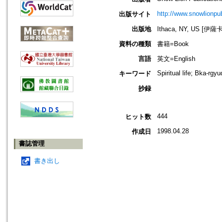
http://www.snowlionpu
出版サイト
出版地
Ithaca, NY, US [伊
資料の種類
書籍=Book
言語
英文=English
Spiritual life; Bka-rg
キーワード
抄録
444
ヒット数
1998.04.28
作成日
書誌管理
書き出し