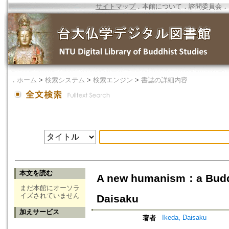
サイトマップ
．
本館について
．
諮問委員会
．
．
ホーム
>
検索システム
>
検索エンジン
>
書誌の詳細内容
本文を読む
A new humanism：a Buddhi
まだ本館にオーソラ
イズされていません
Daisaku
加えサービス
Ikeda, Daisaku
著者