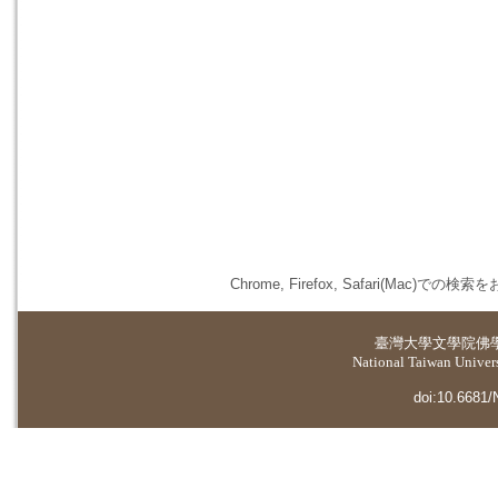
Chrome, Firefox, Safari(
臺灣大學
文學院佛
National Taiwan Universi
doi:10.6681