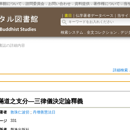
本館について
．
諮問委員会
．
お問い合わせ
．
資料提供
．
著作権について
．
当
｜
書目
｜
仏学著者データベース
｜
当サイ
検索システム
全文コレクション
デジ
．
．
書誌の詳細内容
詳細検索
滿道之支分—三律儀決定論釋義
著者
敦珠仁波切
;
丹增善慧法日
331
ージ
版者
盤逸出版社