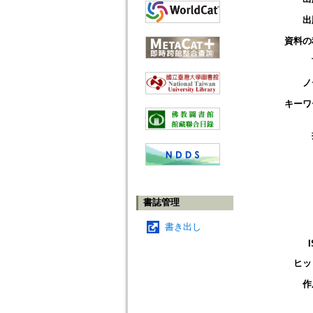
出
資料の
ノ
キーワ
書誌管理
書き出し
ヒッ
作