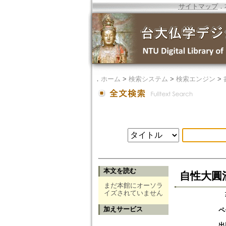
サイトマップ
．
．
ホーム
>
検索システム
>
検索エンジン
>
本文を読む
自性大圓
まだ本館にオーソラ
イズされていません
加えサービス
ペ
出