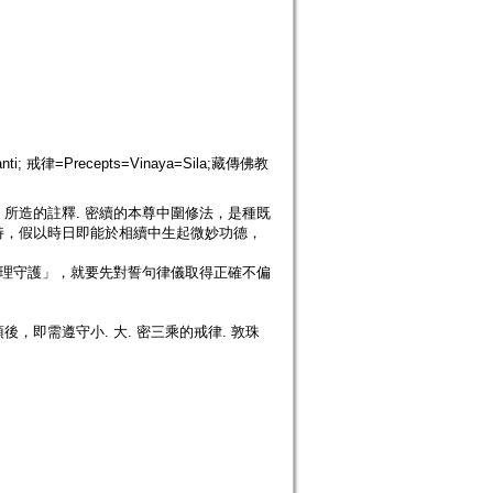
i; 戒律=Precepts=Vinaya=Sila;藏傳佛教
所造的註釋. 密續的本尊中圍修法，是種既
持，假以時日即能於相續中生起微妙功德，
如理守護」，就要先對誓句律儀取得正確不偏
即需遵守小. 大. 密三乘的戒律. 敦珠