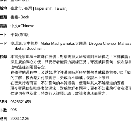
版地
臺北市, 臺灣 [Taipei shih, Taiwan]
種類
書籍=Book
言語
中文=Chinese
ート
平裝/第1版
ード
寧瑪派;大中觀見=Maha Madhyamaka;大圓滿=Dzogpa Chenpo=Mahasant
=Tibetan Buddhism;
抄録
本書是寧瑪法王敦珠仁波切，對寧碼派大班智達阿里班禪之『三律儀論』
深且廣的調心方便，只要行者能費力調練正見，守護戒律誓句，依次修
改轉過往的陋習妄念.
在修習的過程中，又以如理守護灌頂時所得的誓句禁戒最為首要. 欲「
的了解，後再勵力付諸實行，受戒而不學戒，便談不上護戒.
在密乘行者而言，不知誓句的本質涵義，便意味其人不解續道的要處.
現今密乘信徒唯多奢談深法，對戒律鮮有問津，更有不知密乘行者在灌頂後，
仁波切有見及此，特為行人詳釋此論，故讀者應珍而重之.
ISBN
9628621459
996
ト数
2003.12.26
成日