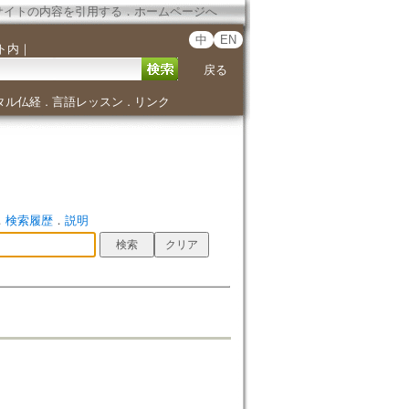
サイトの内容を引用する
．
ホームページへ
中
EN
ト内
｜
戻る
タル仏経
言語レッスン
リンク
．
．
．
検索履歴
．
説明