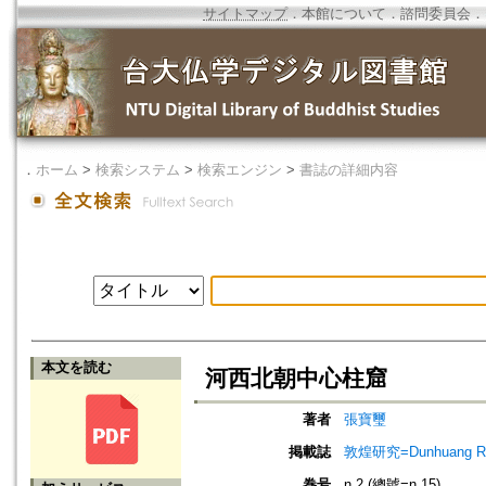
サイトマップ
．
本館について
．
諮問委員会
．
．
ホーム
>
検索システム
>
検索エンジン
>
書誌の詳細内容
本文を読む
河西北朝中心柱窟
著者
張寶璽
掲載誌
敦煌研究=Dunhuang Re
巻号
n.2 (總號=n.15)