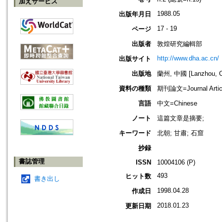
加えサービス
1988.05
出版年月日
17 - 19
ページ
出版者
敦煌研究編輯部
http://www.dha.ac.cn/
出版サイト
出版地
蘭州, 中國 [Lanzhou, C
資料の種類
期刊論文=Journal Artic
言語
中文=Chinese
ノート
這篇文章是摘要;
キーワード
北朝; 甘肅; 石窟
抄録
書誌管理
ISSN
10004106 (P)
493
ヒット数
書き出し
1998.04.28
作成日
2018.01.23
更新日期