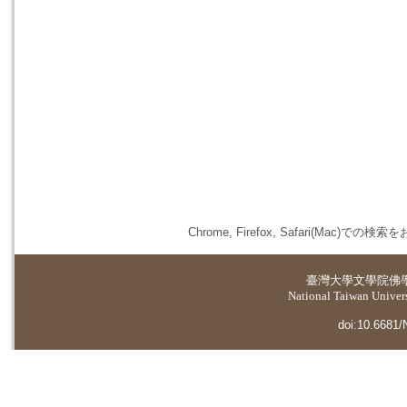
Chrome, Firefox, Safari(
臺灣大學
文學院佛
National Taiwan Universi
doi:10.6681