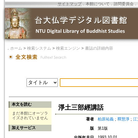
サイトマップ
．
本館について
．
諮問委員会
．
．
ホーム
>
検索システム
>
検索エンジン
>
書誌の詳細内容
本文を読む
淨土三部經講話
まだ本館にオーソラ
イズされていません
著者
柏原祐義
;
釋慧淨
;
江
加えサービス
版
第1版
1993.10.01
出版年月日