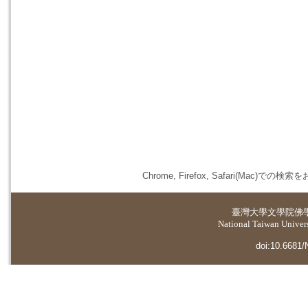
Chrome, Firefox, Safari(
臺灣大學
文學院佛
National Taiwan Universi
doi:10.6681