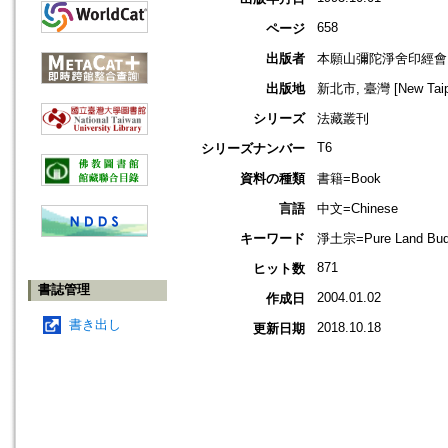
658
ページ
出版者
本願山彌陀淨舍印經會
出版地
新北市, 臺灣 [New Taipei
シリーズ
法藏叢刊
T6
シリーズナンバー
資料の種類
書籍=Book
言語
中文=Chinese
キーワード
淨土宗=Pure Land 
871
ヒット数
書誌管理
2004.01.02
作成日
書き出し
2018.10.18
更新日期