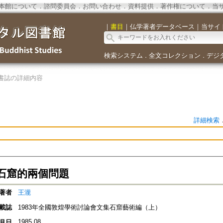
本館について
．
諮問委員会
．
お問い合わせ
．
資料提供
．
著作権について
．
当
｜
書目
｜
仏学著者データベース
｜
当サイ
検索システム
全文コレクション
デジ
．
．
書誌の詳細内容
詳細検索
石窟的兩個問題
著者
王瀧
載誌
1983年全國敦煌學術討論會文集石窟藝術編（上）
1985.08
月日