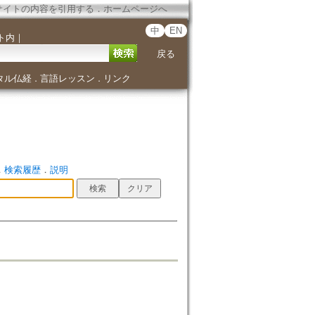
サイトの内容を引用する
．
ホームページへ
中
EN
ト内
｜
戻る
タル仏経
言語レッスン
リンク
．
．
．
検索履歴
．
説明