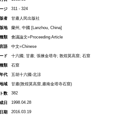
311 - 324
ージ
版者
甘肅人民出版社
版地
蘭州, 中國 [Lanzhou, China]
種類
會議論文=Proceeding Article
言語
中文=Chinese
ード
十六國; 甘肅; 張掖金塔寺; 敦煌莫高窟; 石窟
種類
石窟
年代
五胡十六國-北涼
地域
甘肅(敦煌莫高窟,肅南金塔寺石窟)
382
ト数
1998.04.28
成日
2016.03.19
日期