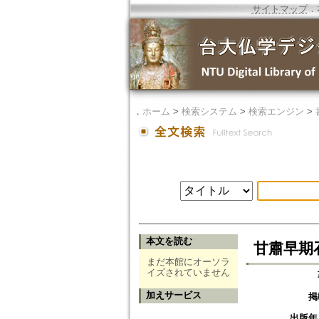
サイトマップ
．
．
ホーム
>
検索システム
>
検索エンジン
>
本文を読む
甘肅早期
まだ本館にオーソラ
イズされていません
加えサービス
掲
出版年