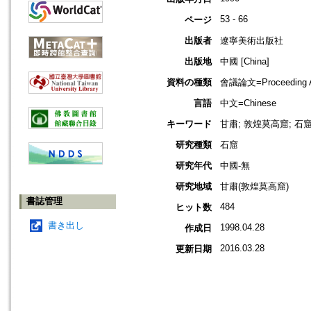
53 - 66
ページ
出版者
遼寧美術出版社
出版地
中國 [China]
資料の種類
會議論文=Proceeding Ar
言語
中文=Chinese
キーワード
甘肅; 敦煌莫高窟; 石
研究種類
石窟
研究年代
中國-無
研究地域
甘肅(敦煌莫高窟)
書誌管理
484
ヒット数
書き出し
1998.04.28
作成日
2016.03.28
更新日期