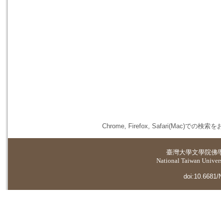
Chrome, Firefox, Safari(
臺灣大學
文學院佛
National Taiwan Universi
doi:10.6681