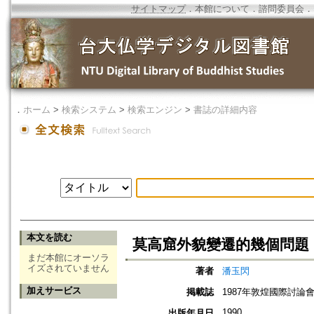
サイトマップ
．
本館について
．
諮問委員会
．
．
ホーム
>
検索システム
>
検索エンジン
>
書誌の詳細内容
本文を読む
莫高窟外貌變遷的幾個問題
まだ本館にオーソラ
イズされていません
著者
潘玉閃
加えサービス
掲載誌
1987年敦煌國際討論
1990
出版年月日