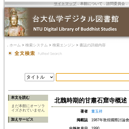
サイトマップ
．
本館について
．
諮問委員会
．
．
ホーム
>
検索システム
>
検索エンジン
>
書誌の詳細内容
本文を読む
北魏時期的甘肅石窟寺概述
まだ本館にオーソラ
イズされていません
著者
董玉祥
加えサービス
掲載誌
1987年敦煌國際討論
1990
出版年月日