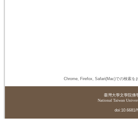
Chrome, Firefox, Safari(
臺灣大學
文學院佛
National Taiwan Universi
doi:10.6681