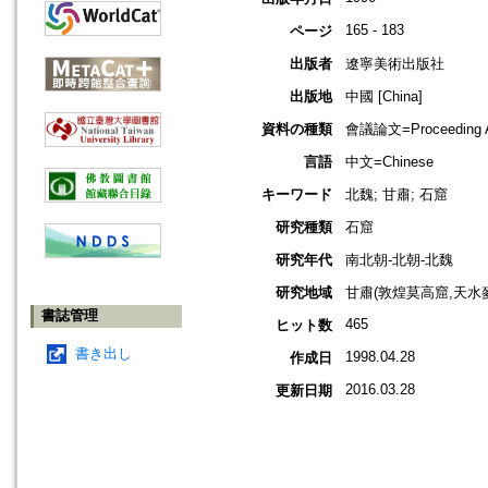
165 - 183
ページ
出版者
遼寧美術出版社
出版地
中國 [China]
資料の種類
會議論文=Proceeding Ar
言語
中文=Chinese
キーワード
北魏; 甘肅; 石窟
研究種類
石窟
研究年代
南北朝-北朝-北魏
研究地域
甘肅(敦煌莫高窟,天水
書誌管理
465
ヒット数
書き出し
1998.04.28
作成日
2016.03.28
更新日期