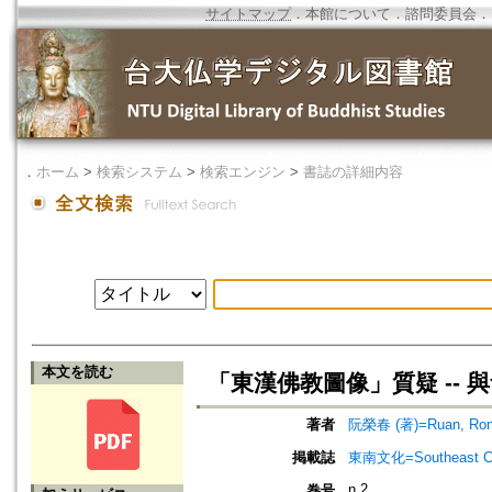
サイトマップ
．
本館について
．
諮問委員会
．
．
ホーム
>
検索システム
>
検索エンジン
>
書誌の詳細内容
本文を読む
「東漢佛教圖像」質疑 -- 
著者
阮榮春 (著)=Ruan, Rong
掲載誌
東南文化=Southeast Cu
n.2
巻号