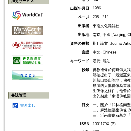
加えサービス
1986
出版年月日
205 - 212
ページ
出版者
東南文化雜誌社
出版地
南京, 中國 [Nanjing, Ch
資料の種類
期刊論文=Journal Artic
言語
中文=Chinese
キーワード
漢代; 雕刻
抄録
佛教造像於何時傳入我
明確提出了「最遲至東
川彭山樂山等地，佛教
摩崖的大批佛像為東漢
生佛像之條件，他曾於
書誌管理
出的幾處「東漢佛教圖
目次
一、關於「和林格爾壁
書き出し
二、麻浩崖墓坐佛像 2
三、沂南畫像石墓之「
ISSN
1001179X (P)