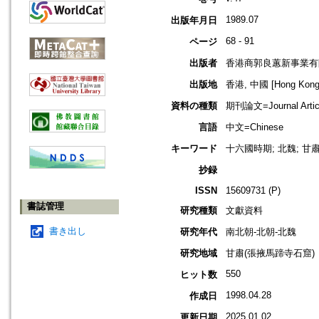
1989.07
出版年月日
68 - 91
ページ
出版者
香港商郭良蕙新事業有
出版地
香港, 中國 [Hong Kong,
資料の種類
期刊論文=Journal Artic
言語
中文=Chinese
キーワード
十六國時期; 北魏; 甘
抄録
ISSN
15609731 (P)
書誌管理
研究種類
文獻資料
書き出し
研究年代
南北朝-北朝-北魏
研究地域
甘肅(張掖馬蹄寺石窟)
550
ヒット数
1998.04.28
作成日
2025.01.02
更新日期