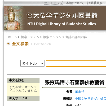
サイトマップ
．
本館について
．
諮問委員会
．
．
ホーム
>
検索システム
>
検索エンジン
>
書誌の詳細内容
本文を読む
張掖馬蹄寺石窟群佛教藝術
まだ本館にオーソラ
イズされていません
著者
董玉祥
加えサービス
掲載誌
中國文物世界=Art of Ch
v.47
巻号