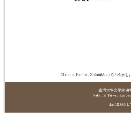
Chrome, Firefox, Safari(
臺灣大學
文學院佛
National Taiwan Universi
doi:10.6681