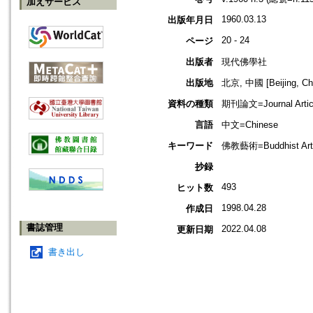
加えサービス
1960.03.13
出版年月日
20 - 24
ページ
出版者
現代佛學社
出版地
北京, 中國 [Beijing, Ch
資料の種類
期刊論文=Journal Artic
言語
中文=Chinese
キーワード
佛教藝術=Buddhist Art;
抄録
493
ヒット数
1998.04.28
作成日
書誌管理
2022.04.08
更新日期
書き出し