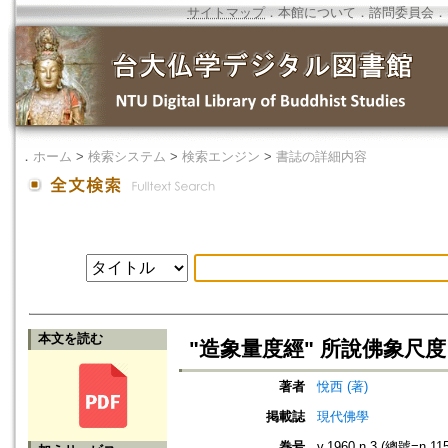
サイトマップ
．
本館について
．
諮問委員会
．
．
ホーム
>
検索システム
>
検索エンジン
>
書誌の詳細内容
本文を読む
"造象量度經" 所說佛象尺度
著者
悅西 (著)
掲載誌
現代佛學
巻号
v.1960 n.3 (總號=n.115