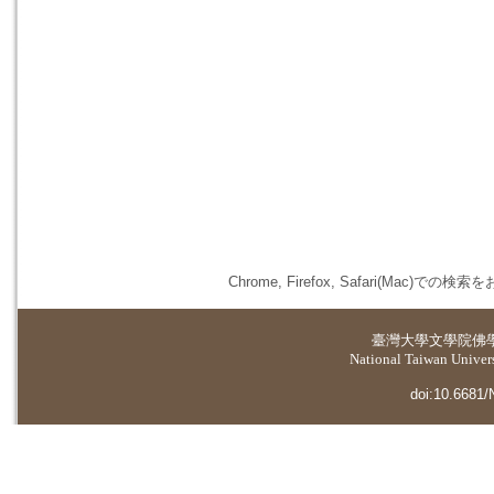
Chrome, Firefox, Safari(
臺灣大學
文學院佛
National Taiwan Universi
doi:10.6681