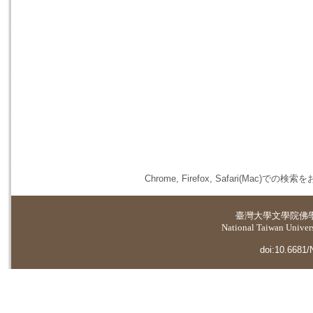
Chrome, Firefox, Safari(
臺灣大學
文學院佛
National Taiwan Universi
doi:10.6681