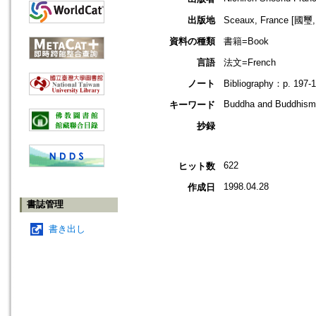
出版地
Sceaux, France [國璽
資料の種類
書籍=Book
言語
法文=French
ノート
Bibliography：p. 197-1
Buddha and Buddhism -
キーワード
抄録
622
ヒット数
1998.04.28
作成日
書誌管理
書き出し