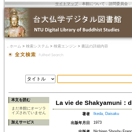
サイトマップ
．
本館について
．
諮問委員会
．
．
ホーム
>
検索システム
>
検索エンジン
>
書誌の詳細内容
本文を読む
La vie de Shakyamuni：di
まだ本館にオーソラ
イズされていません
Ikeda, Daisaku
著者
加えサービス
1973
出版年月日
Nichiren Shoshu Fran
出版者