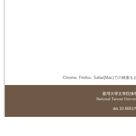
Chrome, Firefox, Safari(
臺灣大學
文學院佛
National Taiwan Universi
doi:10.6681