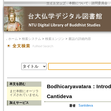
サイトマップ
．
本館について
．
諮問委員会
．
．
ホーム
>
検索システム
>
検索エンジン
>
書誌の詳細内容
本文を読む
Bodhicaryavatara：Introdu
まだ本館にオーソラ
イズされていません
Cantideva
加えサービス
Santideva
著者