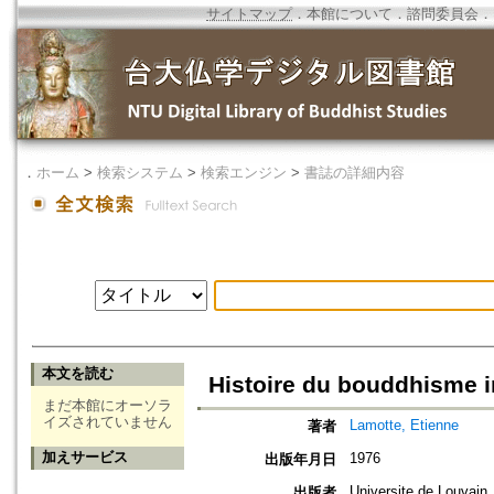
サイトマップ
．
本館について
．
諮問委員会
．
．
ホーム
>
検索システム
>
検索エンジン
>
書誌の詳細内容
本文を読む
Histoire du bouddhisme in
まだ本館にオーソラ
イズされていません
Lamotte, Etienne
著者
加えサービス
1976
出版年月日
Universite de Louvain, 
出版者