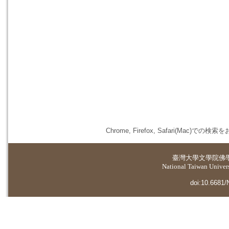
Chrome, Firefox, Safari(
臺灣大學
文學院佛
National Taiwan Universi
doi:10.6681