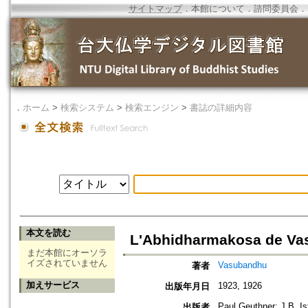
サイトマップ
．
本館について
．
諮問委員会
．
．
ホーム
>
検索システム
>
検索エンジン
>
書誌の詳細内容
本文を読む
L'Abhidharmakosa de V
まだ本館にオーソラ
イズされていません
Vasubandhu
著者
加えサービス
1923, 1926
出版年月日
Paul Geuthner; J.B. Is
出版者