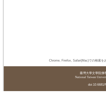
Chrome, Firefox, Safari(
臺灣大學
文學院佛
National Taiwan Universi
doi:10.6681