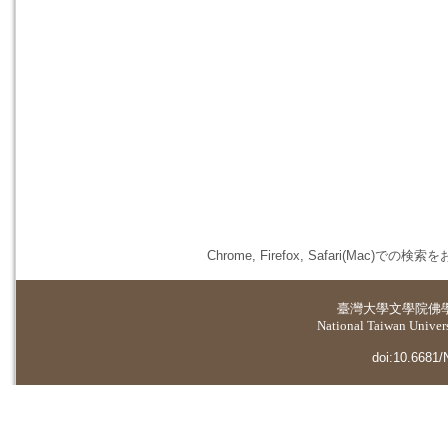
Chrome, Firefox, Safari(
臺灣大學
文學院佛
National Taiwan Universi
doi:10.6681