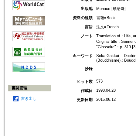
出版地
Monaco [摩納哥]
資料の種類
書籍=Book
言語
法文=French
ノート
Translation of：Life, a
Original title：Seimei 
"Glossaire"：p. 319-[3
Soka Gakkai -- Doctrin
キーワード
(Bouddhisme).; Boudd
抄録
573
ヒット数
書誌管理
1998.04.28
作成日
書き出し
2015.06.12
更新日期