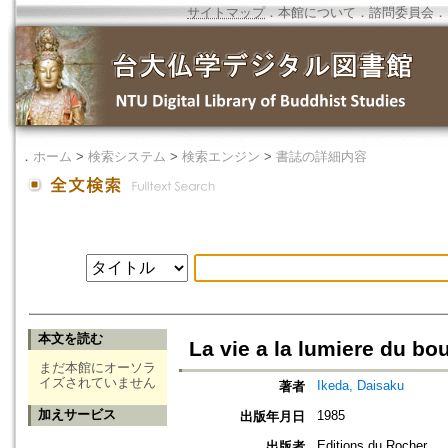
サイトマップ
．
本館について
．
諮問委員会
．
．
ホーム
>
検索システム
>
検索エンジン
>
書誌の詳細内容
本文を読む
La vie a la lumiere du b
まだ本館にオーソラ
イズされていません
Ikeda, Daisaku
著者
加えサービス
1985
出版年月日
Editions du Rocher,
出版者