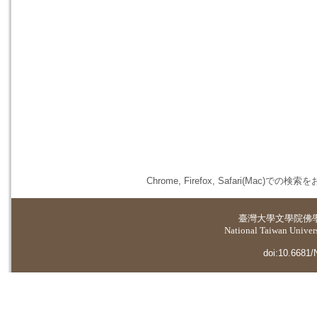
Chrome, Firefox, Safari(
臺灣大學
文學院佛
National Taiwan Universi
doi:10.6681