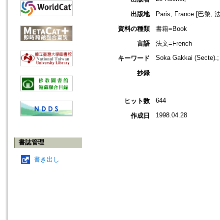
出版地
Paris, France [巴黎, 
資料の種類
書籍=Book
言語
法文=French
Soka Gakkai (Secte).;
キーワード
抄録
644
ヒット数
1998.04.28
作成日
書誌管理
書き出し