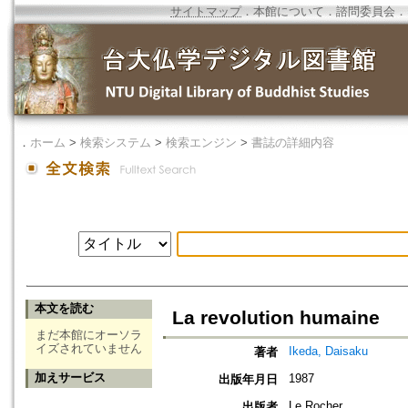
サイトマップ
．
本館について
．
諮問委員会
．
．
ホーム
>
検索システム
>
検索エンジン
>
書誌の詳細内容
本文を読む
La revolution humaine
まだ本館にオーソラ
イズされていません
Ikeda, Daisaku
著者
加えサービス
1987
出版年月日
Le Rocher,
出版者