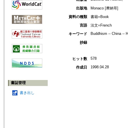
出版地
Monaco [摩納哥]
資料の種類
書籍=Book
言語
法文=French
Buddhism -- China -- H
キーワード
抄録
578
ヒット数
1998.04.28
作成日
書誌管理
書き出し