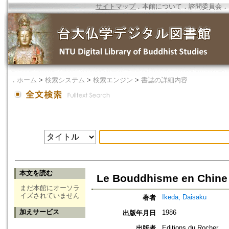
サイトマップ
．
本館について
．
諮問委員会
．
．
ホーム
>
検索システム
>
検索エンジン
>
書誌の詳細内容
本文を読む
Le Bouddhisme en Chine
まだ本館にオーソラ
イズされていません
Ikeda, Daisaku
著者
加えサービス
1986
出版年月日
Editions du Rocher,
出版者