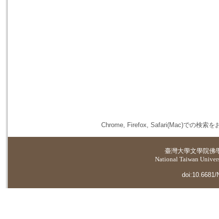
Chrome, Firefox, Safari(
臺灣大學
文學院佛
National Taiwan Universi
doi:10.6681