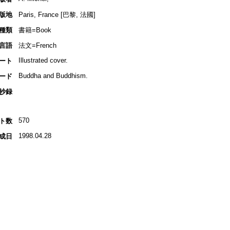
版地
Paris, France [巴黎, 法國]
種類
書籍=Book
言語
法文=French
Illustrated cover.
ート
Buddha and Buddhism.
ード
抄録
570
ト数
1998.04.28
成日