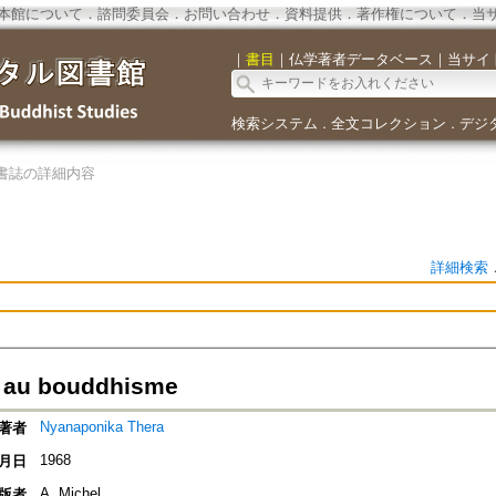
本館について
．
諮問委員会
．
お問い合わせ
．
資料提供
．
著作権について
．
当
｜
書目
｜
仏学著者データベース
｜
当サイ
検索システム
全文コレクション
デジ
．
．
書誌の詳細内容
詳細検索
on au bouddhisme
Nyanaponika Thera
著者
1968
月日
A. Michel,
版者