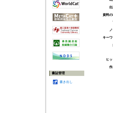
出
資料の
ノ
キーワ
ヒッ
作
書誌管理
書き出し