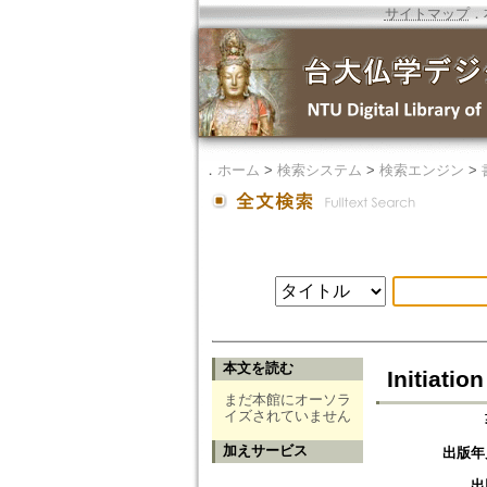
サイトマップ
．
．
ホーム
>
検索システム
>
検索エンジン
>
本文を読む
Initiati
まだ本館にオーソラ
イズされていません
加えサービス
出版年
出