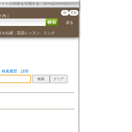
サイトの内容を引用する
．
ホームページへ
中
EN
ト内
｜
戻る
タル仏経
言語レッスン
リンク
．
．
．
検索履歴
．
説明