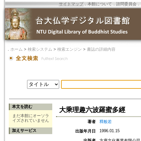
サイトマップ
．
本館について
．
諮問委員会
．
．
ホーム
>
検索システム
>
検索エンジン
>
書誌の詳細内容
本文を読む
大乘理趣六波羅蜜多經
まだ本館にオーソラ
イズされていません
著者
釋般若
加えサービス
1996.01.15
出版年月日
出版者
方廣文化事業有限公司