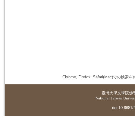
Chrome, Firefox, Safari(
臺灣大學
文學院佛
National Taiwan Universi
doi:10.6681