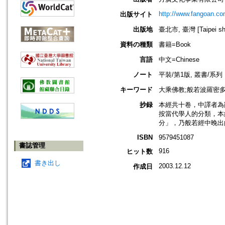
http://www.fangoan.co
出版サイト
出版地
臺北市, 臺灣 [Taipei shi
資料の種類
書籍=Book
言語
中文=Chinese
ノート
平裝/第1版, 叢書/系
キーワード
大乘佛教;般若波羅密多
抄録
本經共十卷，中譯者為
按當代學人的分類，本
分」，乃般若經中晚出
ISBN
9579451087
書誌管理
916
ヒット数
書き出し
2003.12.12
作成日