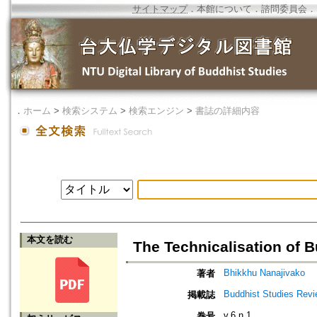
サイトマップ
．
本館について
．
諮問委員会
．
．
ホーム
>
検索システム
>
検索エンジン
>
書誌の詳細内容
本文を読む
The Technicalisation of 
Bhikkhu Nanajivako
著者
Buddhist Studies Rev
掲載誌
v.6 n.1
巻号