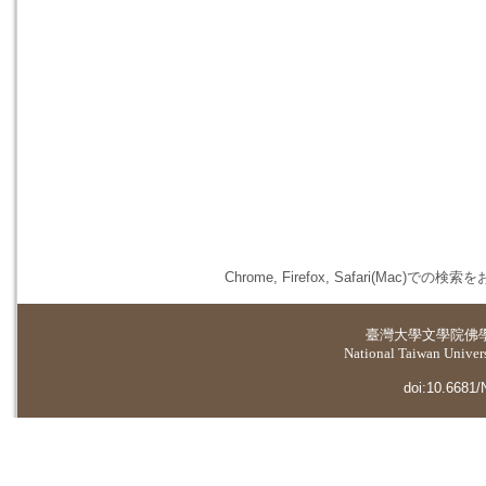
Chrome, Firefox, Safari(
臺灣大學
文學院佛
National Taiwan Universi
doi:10.6681