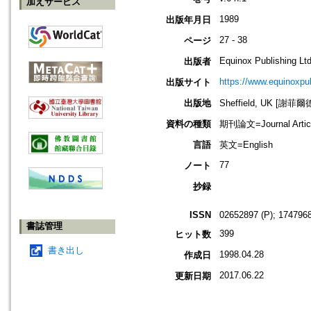
加えサービス
1989
出版年月日
27 - 38
ページ
Equinox Publishing Ltd
出版者
https://www.equinoxp
出版サイト
出版地
Sheffield, UK [謝菲爾
資料の種類
期刊論文=Journal Artic
言語
英文=English
77
ノート
抄録
ISSN
02652897 (P); 1747968
書誌管理
399
ヒット数
書き出し
1998.04.28
作成日
2017.06.22
更新日期