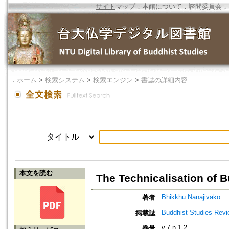
サイトマップ
．
本館について
．
諮問委員会
．
．
ホーム
>
検索システム
>
検索エンジン
>
書誌の詳細内容
本文を読む
The Technicalisation of 
Bhikkhu Nanajivako
著者
Buddhist Studies Rev
掲載誌
v.7 n.1-2
巻号