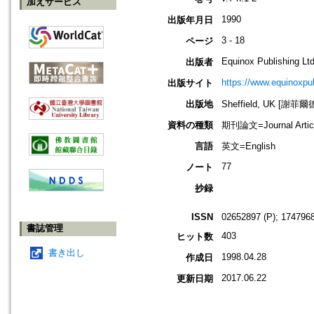
加えサービス
1990
出版年月日
3 - 18
ページ
Equinox Publishing Ltd
出版者
https://www.equinoxp
出版サイト
出版地
Sheffield, UK [謝菲爾
資料の種類
期刊論文=Journal Artic
言語
英文=English
77
ノート
抄録
ISSN
02652897 (P); 1747968
書誌管理
403
ヒット数
書き出し
1998.04.28
作成日
2017.06.22
更新日期