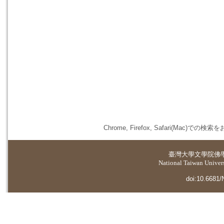
Chrome, Firefox, Safari(
臺灣大學
文學院佛
National Taiwan Universi
doi:10.6681