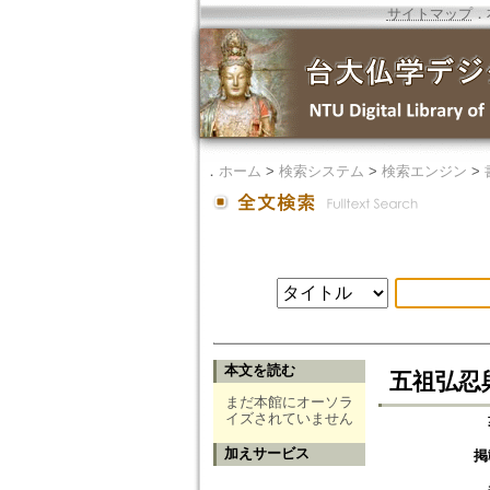
サイトマップ
．
．
ホーム
>
検索システム
>
検索エンジン
>
本文を読む
五祖弘忍
まだ本館にオーソラ
イズされていません
加えサービス
掲