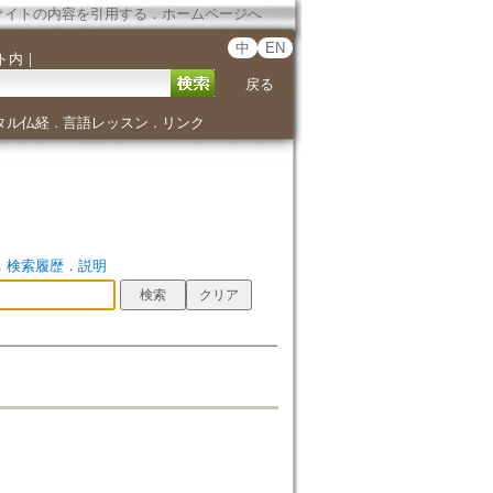
サイトの内容を引用する
．
ホームページへ
中
EN
ト内
｜
戻る
タル仏経
言語レッスン
リンク
．
．
．
検索履歴
．
説明