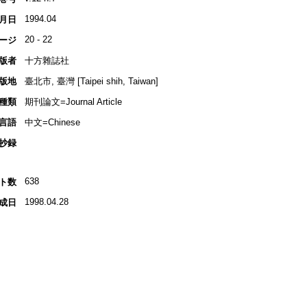
1994.04
月日
20 - 22
ージ
版者
十方雜誌社
版地
臺北市, 臺灣 [Taipei shih, Taiwan]
種類
期刊論文=Journal Article
言語
中文=Chinese
抄録
638
ト数
1998.04.28
成日