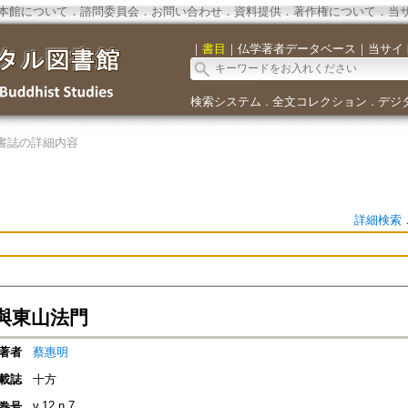
本館について
．
諮問委員会
．
お問い合わせ
．
資料提供
．
著作権について
．
当
｜
書目
｜
仏学著者データベース
｜
当サイ
検索システム
全文コレクション
デジ
．
．
書誌の詳細内容
詳細検索
與東山法門
著者
蔡惠明
載誌
十方
v.12 n.7
巻号