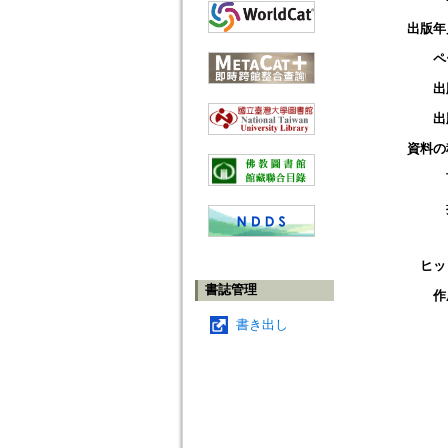
出版年
ペ
出
出
資料の
ヒッ
書誌管理
作
書き出し