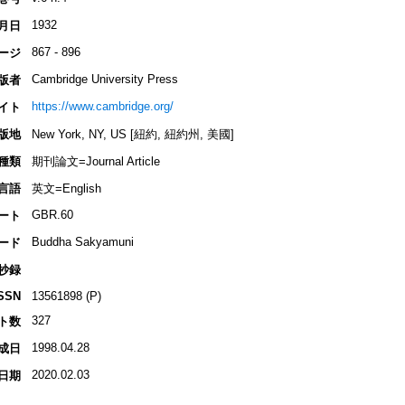
1932
月日
867 - 896
ージ
Cambridge University Press
版者
https://www.cambridge.org/
イト
版地
New York, NY, US [紐約, 紐約州, 美國]
種類
期刊論文=Journal Article
言語
英文=English
GBR.60
ート
Buddha Sakyamuni
ード
抄録
SSN
13561898 (P)
327
ト数
1998.04.28
成日
2020.02.03
日期