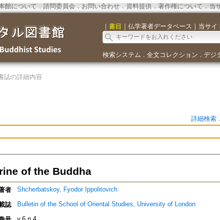
本館について
．
諮問委員会
．
お問い合わせ
．
資料提供
．
著作権について
．
当
｜
書目
｜
仏学著者データベース
｜
当サイ
検索システム
全文コレクション
デジ
．
．
書誌の詳細内容
詳細検索
rine of the Buddha
Shcherbatskoy, Fyodor Ippolitovich
著者
Bulletin of the School of Oriental Studies, University of London
載誌
v.6 n.4
巻号