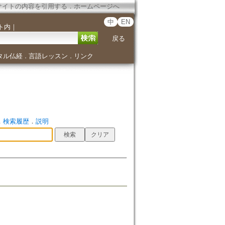
サイトの内容を引用する
．
ホームページへ
中
EN
ト内
｜
戻る
タル仏経
言語レッスン
リンク
．
．
．
検索履歴
．
説明