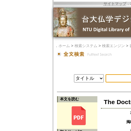
サイトマップ
．
．
ホーム
>
検索システム
>
検索エンジン
>
本文を読む
The Doct
掲