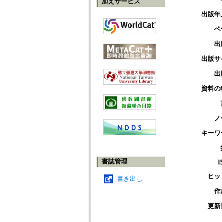
加えサービス
出版年
ペ
出
出版サ
出
資料の
ノ
キーワ
書誌管理
I
ヒッ
書き出し
作
更新