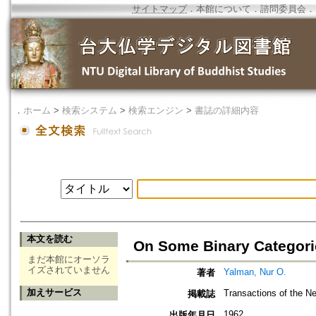
サイトマップ
．
本館について
．
諮問委員会
．
．
ホーム
>
検索システム
>
検索エンジン
>
書誌の詳細内容
本文を読む
On Some Binary Categori
まだ本館にオーソラ
イズされていません
Yalman, Nur O.
著者
加えサービス
Transactions of the 
掲載誌
1962
出版年月日