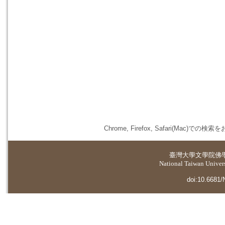
Chrome, Firefox, Safari(
臺灣大學
文學院佛
National Taiwan Universi
doi:10.6681