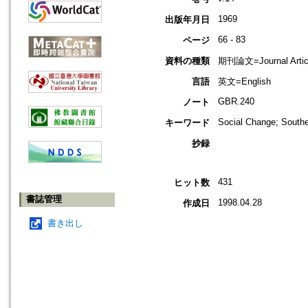
1969
出版年月日
66 - 83
ページ
資料の種類
期刊論文=Journal Artic
言語
英文=English
GBR.240
ノート
Social Change; Southe
キーワード
抄録
431
ヒット数
書誌管理
1998.04.28
作成日
書き出し