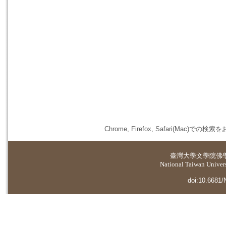
Chrome, Firefox, Safari(
臺灣大學
文學院佛
National Taiwan Universi
doi:10.6681