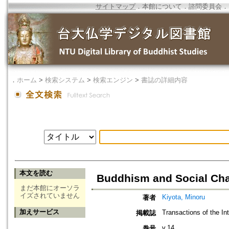
サイトマップ
．
本館について
．
諮問委員会
．
．
ホーム
>
検索システム
>
検索エンジン
>
書誌の詳細内容
本文を読む
Buddhism and Social Cha
まだ本館にオーソラ
イズされていません
Kiyota, Minoru
著者
加えサービス
Transactions of the In
掲載誌
v.14
巻号