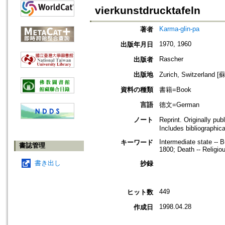
vierkunstdrucktafeln
Karma-glin-pa
著者
1970, 1960
出版年月日
Rascher
出版者
出版地
Zurich, Switzerland
資料の種類
書籍=Book
言語
德文=German
ノート
Reprint. Originally pu
Includes bibliographic
Intermediate state -- 
キーワード
書誌管理
1800; Death -- Religio
書き出し
抄録
449
ヒット数
1998.04.28
作成日