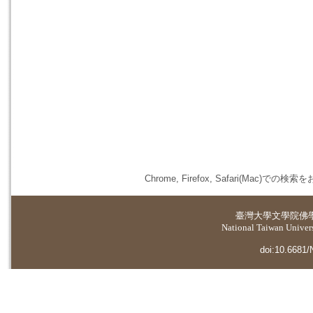
Chrome, Firefox, Safari(
臺灣大學
文學院佛
National Taiwan Universi
doi:10.6681