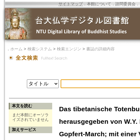
サイトマップ
．
本館について
．
諮問委員会
．
．
ホーム
>
検索システム
>
検索エンジン
>
書誌の詳細内容
本文を読む
Das tibetanische Totenbu
まだ本館にオーソラ
イズされていません
herausgegeben von W.Y. E
加えサービス
Gopfert-March; mit einer