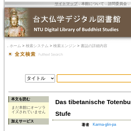
サイトマップ
．
本館について
．
諮問委員会
．
．
ホーム
>
検索システム
>
検索エンジン
>
書誌の詳細内容
本文を読む
Das tibetanische Totenbu
まだ本館にオーソラ
イズされていません
Stufe
加えサービス
Karma-glin-pa
著者