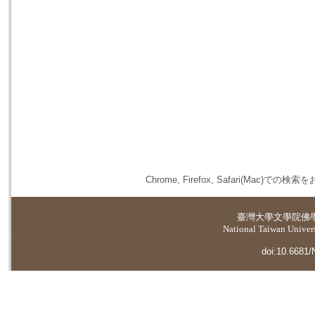
Chrome, Firefox, Safari(
臺灣大學
文學院佛
National Taiwan Universi
doi:10.6681