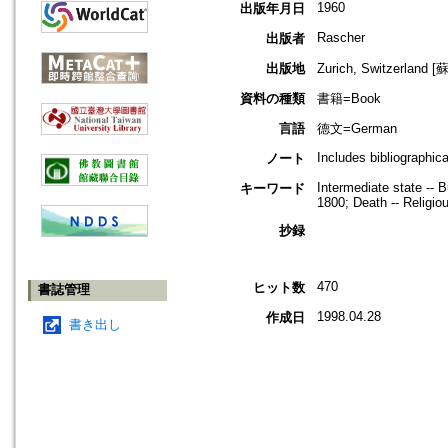
1960
出版年月日
Rascher
出版者
出版地
Zurich, Switzerland
資料の種類
書籍=Book
言語
德文=German
Includes bibliographic
ノート
Intermediate state -- 
キーワード
1800; Death -- Religio
抄録
470
ヒット数
書誌管理
1998.04.28
作成日
書き出し