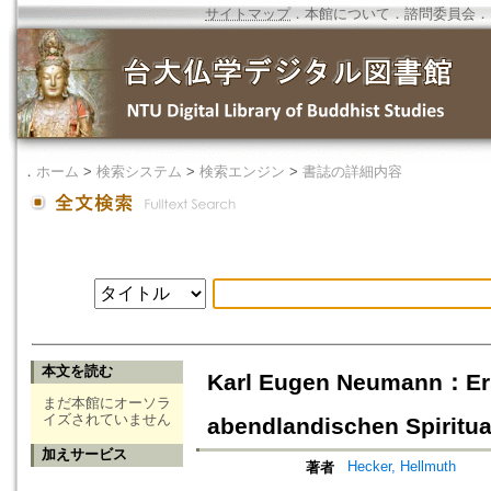
サイトマップ
．
本館について
．
諮問委員会
．
．
ホーム
>
検索システム
>
検索エンジン
>
書誌の詳細内容
本文を読む
Karl Eugen Neumann：Ers
まだ本館にオーソラ
イズされていません
abendlandischen Spiritual
加えサービス
Hecker, Hellmuth
著者