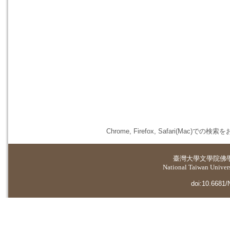
Chrome, Firefox, Safari(
臺灣大學
文學院佛
National Taiwan Universi
doi:10.6681