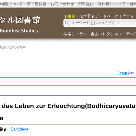
本館について
．
諮問委員会
．
お問い合わせ
．
資料提供
．
著作権について
．
当
｜
書目
｜
仏学著者データベース
｜
当サイ
検索システム
全文コレクション
デジ
．
．
書誌の詳細内容
詳細検索
 in das Leben zur Erleuchtung(Bodhicaryavat
a
Santideva
著者