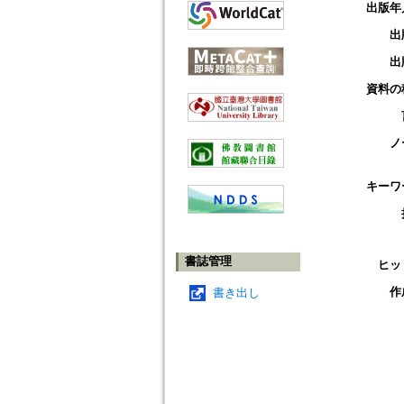
出版年
出
出
資料の
ノ
キーワ
書誌管理
ヒッ
作
書き出し