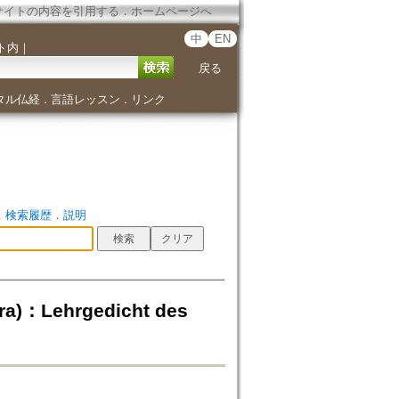
サイトの内容を引用する
．
ホームページへ
中
EN
ト内
｜
戻る
タル仏経
言語レッスン
リンク
．
．
．
検索履歴
．
説明
ara)：Lehrgedicht des