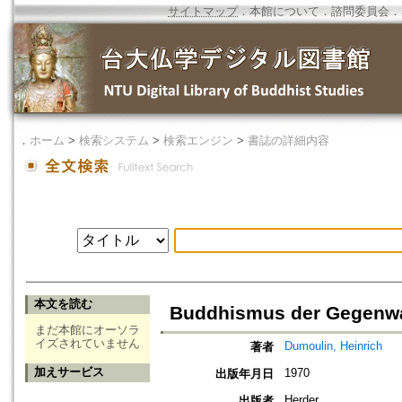
サイトマップ
．
本館について
．
諮問委員会
．
．
ホーム
>
検索システム
>
検索エンジン
>
書誌の詳細内容
本文を読む
Buddhismus der Gegenw
まだ本館にオーソラ
イズされていません
Dumoulin, Heinrich
著者
加えサービス
1970
出版年月日
Herder
出版者