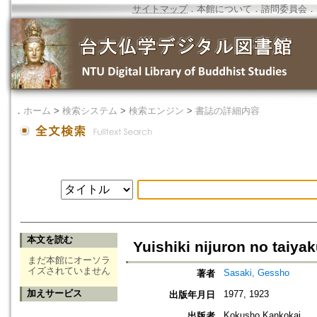
サイトマップ
．
本館について
．
諮問委員会
．
．
ホーム
>
検索システム
>
検索エンジン
>
書誌の詳細内容
本文を読む
Yuishiki nijuron no taiya
まだ本館にオーソラ
イズされていません
Sasaki, Gessho
著者
加えサービス
1977, 1923
出版年月日
Kokusho Kankokai
出版者