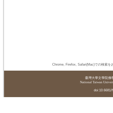
Chrome, Firefox, Safari(
臺灣大學
文學院佛
National Taiwan Universi
doi:10.6681