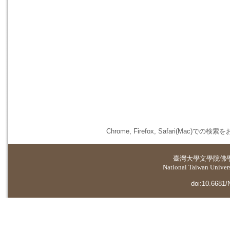
Chrome, Firefox, Safari(
臺灣大學
文學院佛
National Taiwan Universi
doi:10.6681