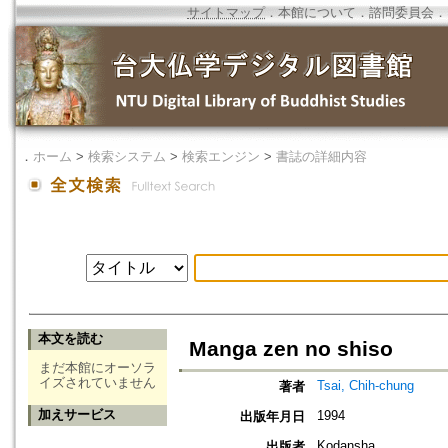
サイトマップ
．
本館について
．
諮問委員会
．
．
ホーム
>
検索システム
>
検索エンジン
>
書誌の詳細内容
本文を読む
Manga zen no shiso
まだ本館にオーソラ
イズされていません
Tsai, Chih-chung
著者
加えサービス
1994
出版年月日
Kodansha
出版者