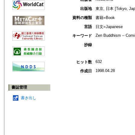
出版地
東京, 日本 [Tokyo, Jap
資料の種類
書籍=Book
言語
日文=Japanese
Zen Buddhism -- Comic
キーワード
抄録
632
ヒット数
1998.04.28
作成日
書誌管理
書き出し