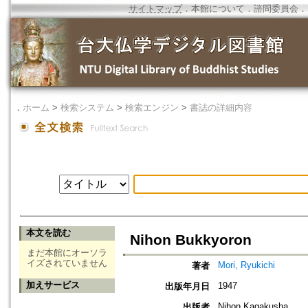
サイトマップ
．
本館について
．
諮問委員会
．
．
ホーム
>
検索システム
>
検索エンジン
>
書誌の詳細内容
本文を読む
Nihon Bukkyoron
まだ本館にオーソラ
イズされていません
Mori, Ryukichi
著者
加えサービス
1947
出版年月日
Nihon Kagakusha
出版者