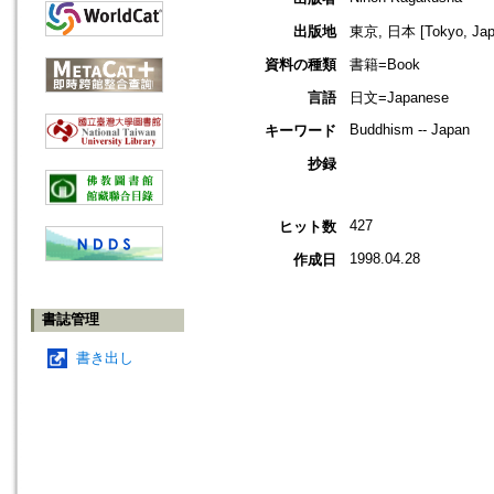
出版地
東京, 日本 [Tokyo, Jap
資料の種類
書籍=Book
言語
日文=Japanese
Buddhism -- Japan
キーワード
抄録
427
ヒット数
1998.04.28
作成日
書誌管理
書き出し