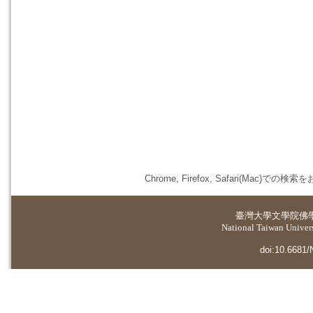
Chrome, Firefox, Safari(
臺灣大學
文學院佛
National Taiwan Universi
doi:10.6681