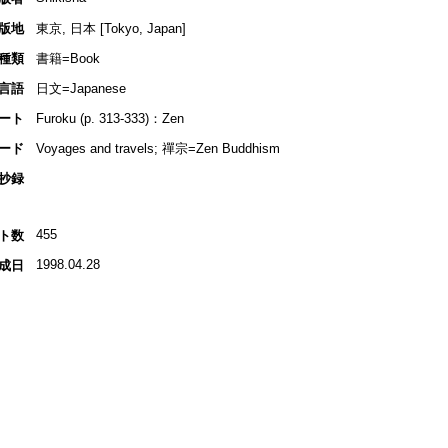
版地
東京, 日本 [Tokyo, Japan]
種類
書籍=Book
言語
日文=Japanese
ート
Furoku (p. 313-333)：Zen
ード
Voyages and travels; 禪宗=Zen Buddhism
抄録
455
ト数
1998.04.28
成日