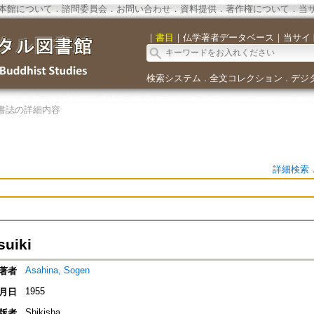
本館について
．
諮問委員会
．
お問い合わせ
．
資料提供
．
著作権について
．
当
｜
書目
｜
仏学著者データベース
｜
当サイ
検索システム
全文コレクション
デジ
．
．
書誌の詳細内容
詳細検索
suiki
Asahina, Sogen
著者
1955
月日
Shikisha
版者