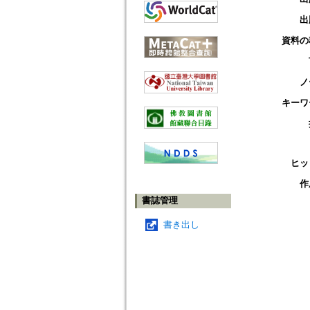
出
資料の
ノ
キーワ
ヒッ
作
書誌管理
書き出し