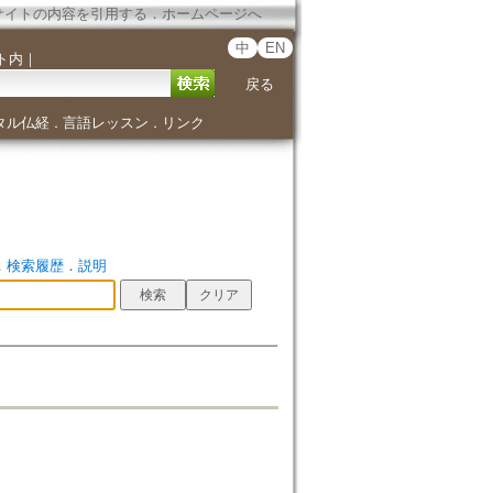
サイトの内容を引用する
．
ホームページへ
中
EN
ト内
｜
戻る
タル仏経
言語レッスン
リンク
．
．
．
検索履歴
．
説明