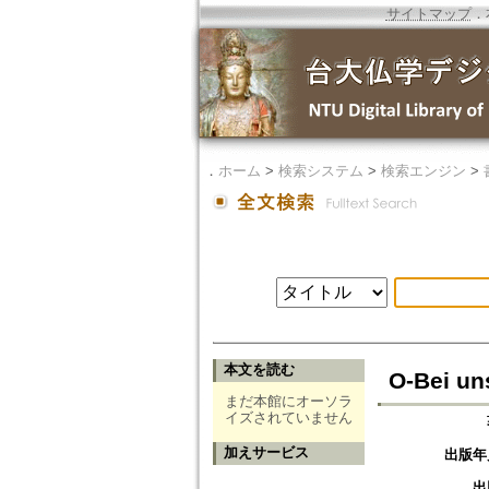
サイトマップ
．
．
ホーム
>
検索システム
>
検索エンジン
>
本文を読む
O-Bei un
まだ本館にオーソラ
イズされていません
加えサービス
出版年
出