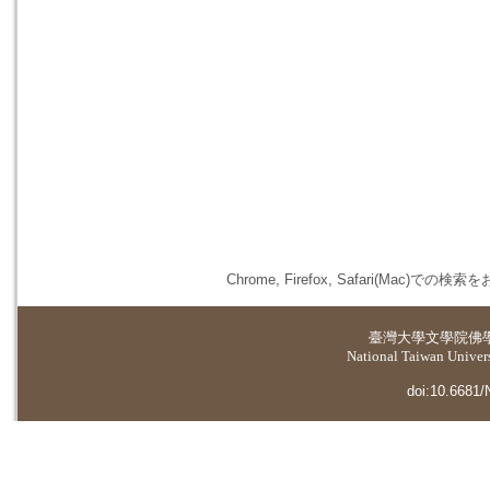
Chrome, Firefox, Safari(
臺灣大學
文學院佛
National Taiwan Universi
doi:10.6681