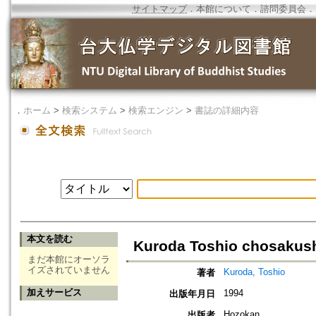
サイトマップ
．
本館について
．
諮問委員会
．
．
ホーム
>
検索システム
>
検索エンジン
>
書誌の詳細内容
本文を読む
Kuroda Toshio chosakus
まだ本館にオーソラ
イズされていません
Kuroda, Toshio
著者
加えサービス
1994
出版年月日
Hozokan
出版者