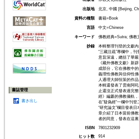
出版地
北京, 中國 [Beijing, Ch
資料の種類
書籍=Book
言語
中文=Chinese
キーワード
佛教經典=Sutra; 佛教文
抄録
本輯整理刊登的文獻內
“三藏注疏”專欄中，
意旨深遠，總括了華嚴
《藏外佛教文獻》新辟
成部分，它在佛教中的
義理性佛教與信仰性佛
人通理大師恒策的作品
本輯還發表了雲南阿吒
書誌管理
止還沒正式發表過完整
經》編纂的佛教儀軌，
書き出し
在“疑偽經“一欄中刊登
“研究論文”欄目發表
章介紹了日本當前佛教
者的同意，發表在這裏
ISBN
7801232909
914
ヒット数