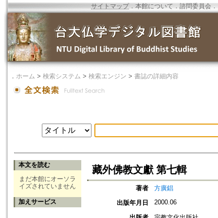
サイトマップ
．
本館について
．
諮問委員会
．
．
ホーム
>
検索システム
>
検索エンジン
>
書誌の詳細内容
本文を読む
藏外佛教文獻 第七輯
まだ本館にオーソラ
イズされていません
著者
方廣錩
加えサービス
2000.06
出版年月日
出版者
宗教文化出版社