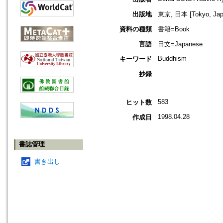
出版地
東京, 日本 [Tokyo, Jap
資料の種類
書籍=Book
言語
日文=Japanese
Buddhism
キーワード
抄録
583
ヒット数
1998.04.28
作成日
書誌管理
書き出し