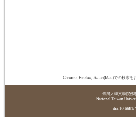
Chrome, Firefox, Safari(
臺灣大學
文學院佛
National Taiwan Universi
doi:10.6681