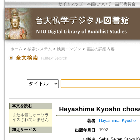
サイトマップ
．
本館について
．
諮問委員会
．
．
ホーム
>
検索システム
>
検索エンジン
>
書誌の詳細内容
本文を読む
Hayashima Kyosho chos
まだ本館にオーソラ
イズされていません
Hayashima, Kyosho
著者
加えサービス
1992
出版年月日
Sekai Seiten Kanko K
出版者