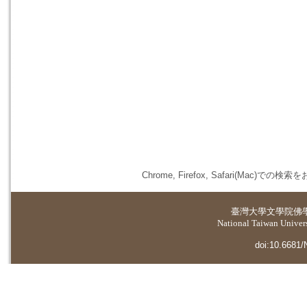
Chrome, Firefox, Safari(
臺灣大學
文學院佛
National Taiwan Universi
doi:10.6681