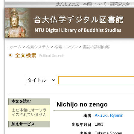
サイトマップ
．
本館について
．
諮問委員会
．
．
ホーム
>
検索システム
>
検索エンジン
>
書誌の詳細内容
本文を読む
Nichijo no zengo
まだ本館にオーソラ
イズされていません
Akizuki, Ryomin
著者
加えサービス
1993
出版年月日
Tokuma Shoten
出版者