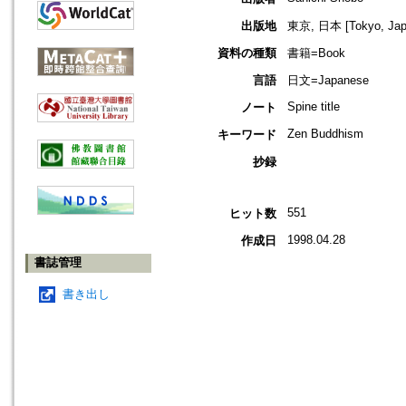
出版地
東京, 日本 [Tokyo, Jap
資料の種類
書籍=Book
言語
日文=Japanese
Spine title
ノート
Zen Buddhism
キーワード
抄録
551
ヒット数
1998.04.28
作成日
書誌管理
書き出し