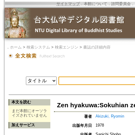
サイトマップ
．
本館について
．
諮問委員会
．
．
ホーム
>
検索システム
>
検索エンジン
>
書誌の詳細内容
本文を読む
Zen hyakuwa:Sokuhian z
まだ本館にオーソラ
イズされていません
Akizuki, Ryomin
著者
加えサービス
1978
出版年月日
Sanichi Shobo
出版者