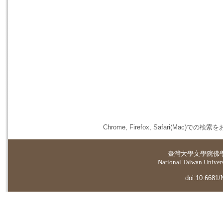
Chrome, Firefox, Safari(
臺灣大學
文學院佛
National Taiwan Universi
doi:10.6681