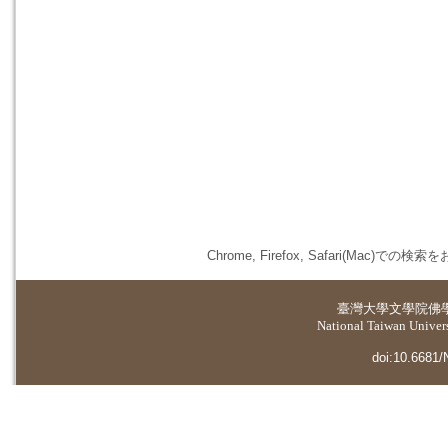
Chrome, Firefox, Safari(
臺灣大學
文學院佛
National Taiwan Universi
doi:10.6681