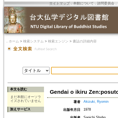
サイトマップ
．
本館について
．
諮問委員会
．
．
ホーム
>
検索システム
>
検索エンジン
>
書誌の詳細内容
本文を読む
Gendai o ikiru Zen:posut
まだ本館にオーソラ
イズされていません
Akizuki, Ryomin
著者
加えサービス
1978
出版年月日
Sanichi Shobo
出版者