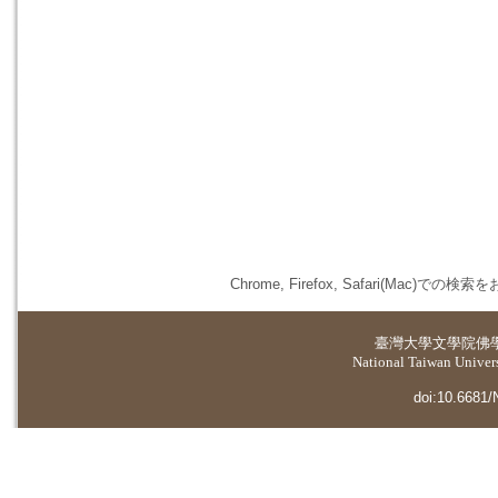
Chrome, Firefox, Safari(
臺灣大學
文學院佛
National Taiwan Universi
doi:10.6681