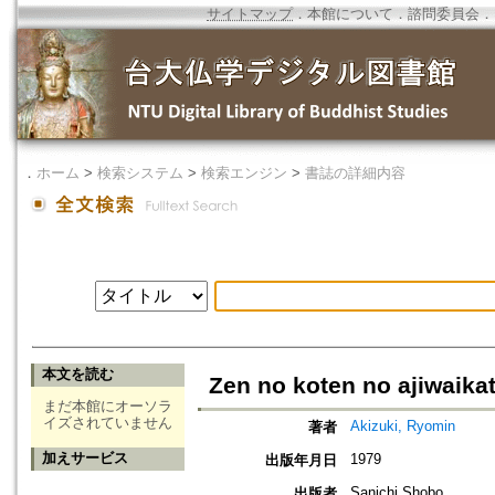
サイトマップ
．
本館について
．
諮問委員会
．
．
ホーム
>
検索システム
>
検索エンジン
>
書誌の詳細内容
本文を読む
Zen no koten no ajiwaika
まだ本館にオーソラ
イズされていません
Akizuki, Ryomin
著者
加えサービス
1979
出版年月日
Sanichi Shobo
出版者