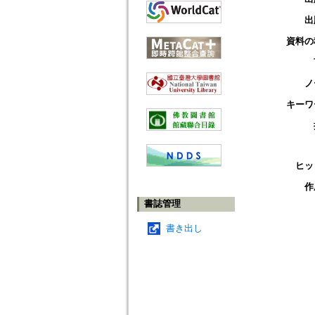
出
資料の
ノ
キーワ
ヒッ
作
書誌管理
書き出し