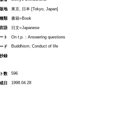
版地
東京, 日本 [Tokyo, Japan]
種類
書籍=Book
言語
日文=Japanese
ート
On t.p.：Answering questions
Buddhism; Conduct of life
ード
抄録
596
ト数
1998.04.28
成日