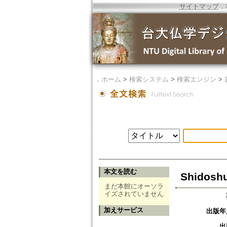
サイトマップ
．
．
ホーム
>
検索システム
>
検索エンジン
>
本文を読む
Shidoshu
まだ本館にオーソラ
イズされていません
加えサービス
出版年
出