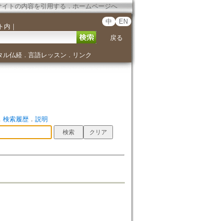
サイトの内容を引用する
．
ホームページへ
中
EN
ト内
｜
戻る
タル仏経
言語レッスン
リンク
．
．
．
検索履歴
．
説明