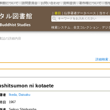
本館について
．
諮問委員会
．
お問い合わせ
．
資料提供
．
著作権について
．
当
｜
書目
｜
仏学著者データベース
｜
当サイ
検索システム
全文コレクション
デジ
．
．
書誌の詳細内容
詳細検索
shitsumon ni kotaete
Ikeda, Daisaku
著者
1967
月日
Seikyo Shinbunsha
版者