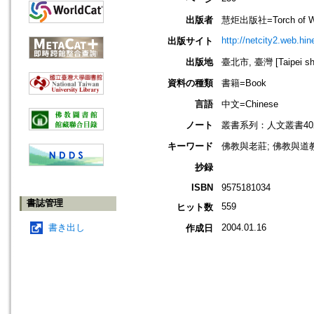
出版者
慧炬出版社=Torch of Wis
http://netcity2.web.hin
出版サイト
出版地
臺北市, 臺灣 [Taipei shi
資料の種類
書籍=Book
言語
中文=Chinese
ノート
叢書系列：人文叢書40
キーワード
佛教與老莊; 佛教與道教=Bu
抄録
ISBN
9575181034
書誌管理
559
ヒット数
書き出し
2004.01.16
作成日