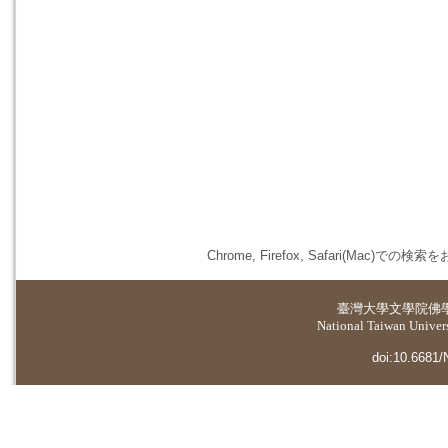
Chrome, Firefox, Safari(
臺灣大學
文學院佛
National Taiwan Universi
doi:10.6681