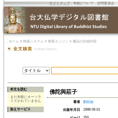
サイトマップ
．
本館について
．
諮問委員会
．
．
ホーム
>
検索システム
>
検索エンジン
>
書誌の詳細内容
本文を読む
佛陀與莊子
まだ本館にオーソラ
イズされていません
著者
劉欣如
加えサービス
1998.09.01
出版年月日
250
ページ